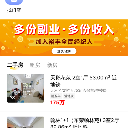
找门店
二手房
租房
新房
天鹅花苑 2室1厅 53.00m² 近
地铁
天河区/2室1厅/53m²/保留/中楼层
满五年
近地铁
175万
翰林1+1（东荣翰林苑) 3室2厅
89.86m² 近地铁