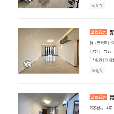
近地铁
全景看房
新世界云逸
|

低楼层（共28层
0人收藏 | 刚刚
近地铁
全景看房
景泰新村
|
室

