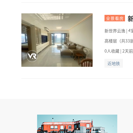
全景看房
新世界云逸
|

高楼层（共33层
0人收藏 | 2天
近地铁