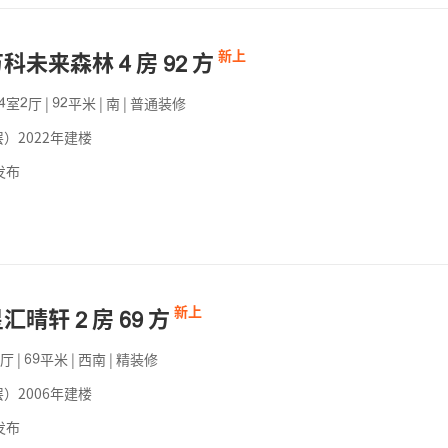
万科未来森林
房
方
新上



室
厅
|
平米
|
南
|
普通装修




）2022年建楼
发布
星汇晴轩
房
方
新上



厅
|
平米
|
西南
|
精装修


）2006年建楼
发布