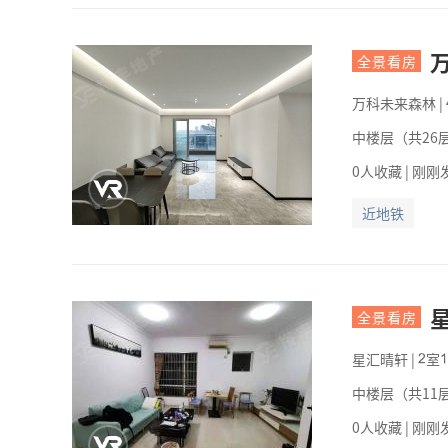
全景看房
万科未来森林
|
中楼层（共26层
0人收藏 | 刚刚
近地铁
全景看房
星汇晴轩
|
室


中楼层（共11层
0人收藏 | 刚刚