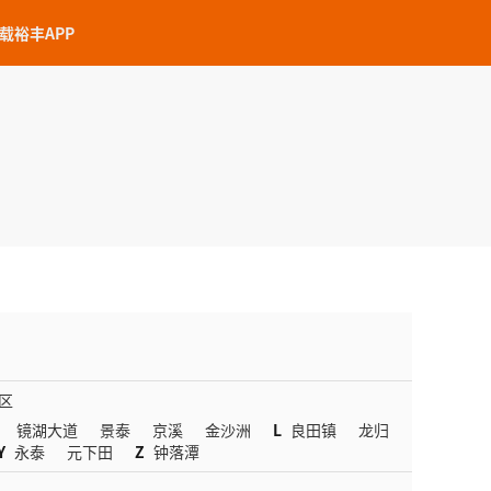
载裕丰APP
区
镜湖大道
景泰
京溪
金沙洲
L
良田镇
龙归
Y
永泰
元下田
Z
钟落潭