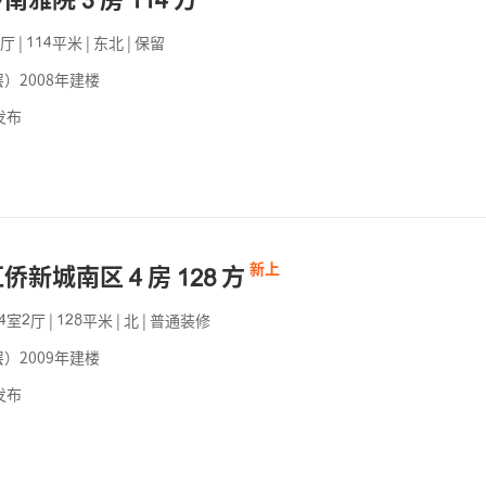




厅
|
平米
|
东北
|
保留



）2008年建楼
发布
汇侨新城南区
房
方
新上




室
厅
|
平米
|
北
|
普通装修





）2009年建楼
发布