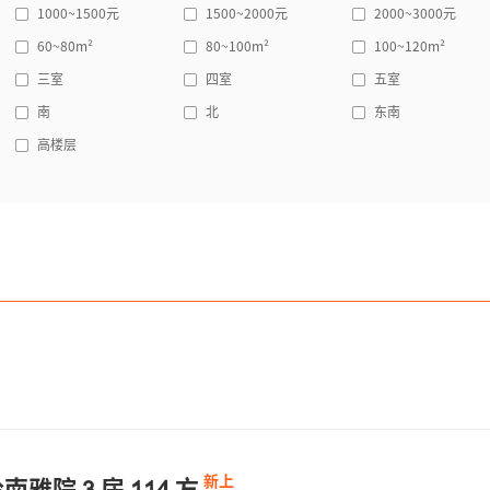
1000~1500元
1500~2000元
2000~3000元
60~80m²
~
元
80~100m²
100~120m²
三室
四室
五室
南
北
东南
南北
东西
保留
高楼层
岭南雅院
房
方
新上