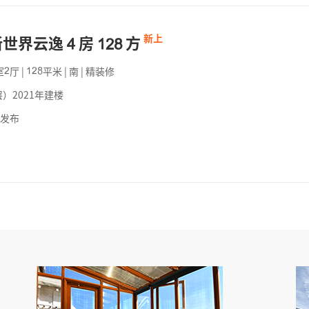
新世界云逸
房
方
新上




室
厅
|
平米
|
南
|
精装修




）2021年建楼
前发布