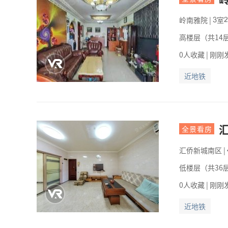
岭南雅院
|
室


高楼层（共14层
0人收藏 | 刚刚
近地铁
全景看房
汇侨新城南区
|
低楼层（共36层
0人收藏 | 刚刚
近地铁