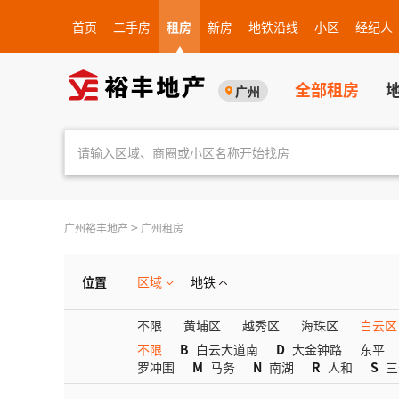
首页
二手房
租房
新房
地铁沿线
小区
经纪人
全部租房
广州
>
广州裕丰地产
广州租房
位置
区域
地铁
不限
黄埔区
越秀区
海珠区
白云区
不限
B
白云大道南
D
大金钟路
东平
罗冲围
M
马务
N
南湖
R
人和
S
三