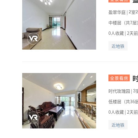
盈翠华庭
|
室


中楼层（共7层）
0人收藏 | 2天
近地铁
全景看房
时代玫瑰园
|

低楼层（共36层
0人收藏 | 2天
近地铁