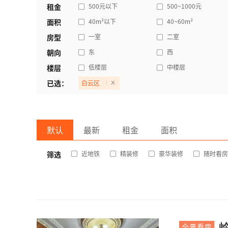
租金
500元以下
500~1000元
4000~5000元
5000元以上
面积
40m²以下
40~60m²
144m²以上
~
m²
房型
一室
二室
朝向
东
西
东北
西北
楼层
低楼层
中楼层
已选：
白云区
默认
最新
租金
面积
筛选
近地铁
精装修
豪华装修
随时看房
全景看房