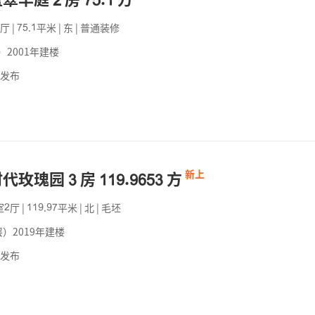




厅
|
.
平米
|
东
|
普通装修



2001年建楼
前发布
时代玫瑰园
房
.
方
新上








室
厅
|
.
平米
|
北
|
毛坯






）2019年建楼
前发布