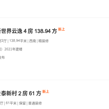
新世界云逸
房
.
方
新上






室
厅
|
.
平米
|
西南
|
精装修






）2021年建楼
发布
景泰新村
房
方
新上



厅
|
平米
|
保留
|
普通装修

