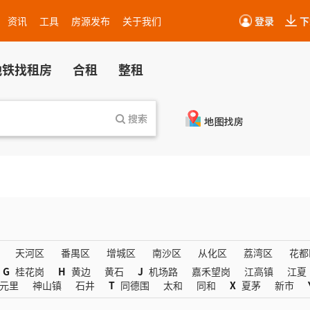
资讯
工具
房源发布
关于我们
登录
下
地铁找租房
合租
整租
天河区
番禺区
增城区
南沙区
从化区
荔湾区
花都
G
桂花岗
H
黄边
黄石
J
机场路
嘉禾望岗
江高镇
江夏
元里
神山镇
石井
T
同德围
太和
同和
X
夏茅
新市