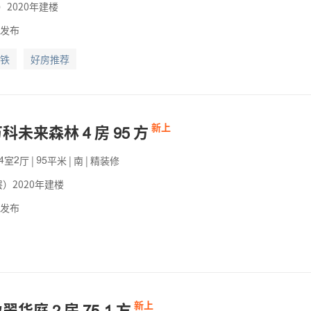
2020年建楼
前发布
铁
好房推荐
万科未来森林
房
方
新上



室
厅
|
平米
|
南
|
精装修




）2020年建楼
前发布
盈翠华庭
房
.
方
新上