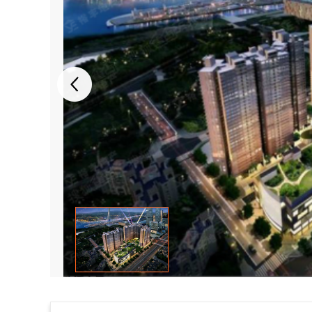
A PHP Error was
encountered
Severity: Notice