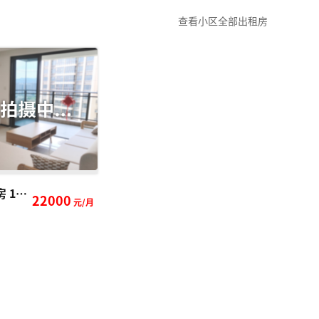
查看小区全部出租房
嘉裕公馆 3 房 151 方
22000
元/月