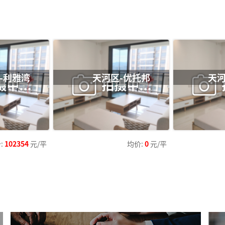
-利雅湾
天河区-优托邦
天河
:
102354
元/平
均价:
0
元/平