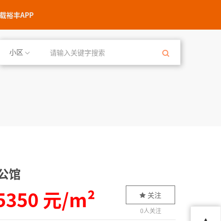
载裕丰APP
小区
公馆
5350 元/m²
关注
0
人关注