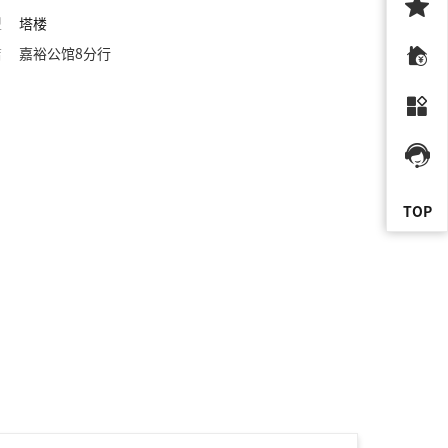
型
塔楼
店
嘉裕公馆8分行
TOP