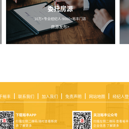
委托房源
10万+专业经纪人-9000+裕丰门店
房源发布>
于裕丰
联系我们
加入我们
免责声明
网站地图
经纪人登
下载裕丰APP
关注裕丰公众号
扫描左侧二维码 随时查看新房
扫描左侧二维码 查看裕
源 了解更多
企业信息 了解更多