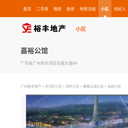
首页
二手房
租房
新房
地铁沿线
小区
经纪人
小区
嘉裕公馆
广东省广州市天河区花城大道84
广州裕丰地产
>
天河区小区
>
冼村小区
>
嘉裕公馆小区
>
当前小区