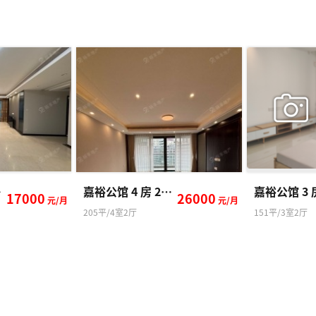
 方
嘉裕公馆 4 房 205 方
17000
26000
元/月
元/月
205平/4室2厅
151平/3室2厅