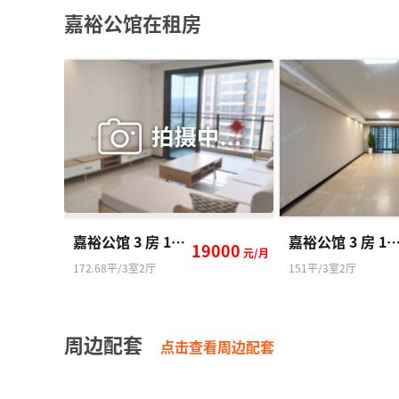
File: /var/www/
嘉裕公馆在租房
html/web/inde
x.php
Line: 482
Function: requ
ire_once
嘉裕公馆 3 房 172.68 方
嘉裕公馆 3 房 151
19000
元/月
172.68平/3室2厅
151平/3室2厅
周边配套
点击查看周边配套