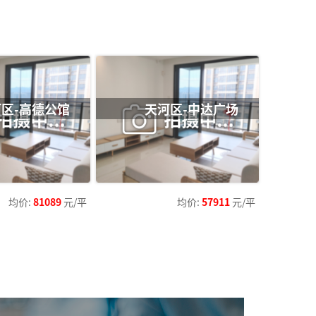
区-高德公馆
天河区-中达广场
均价:
81089
元/平
均价:
57911
元/平