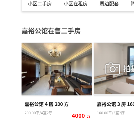
小区二手房
小区在租房
周边配套
Message: Undefi
ned index: shou
se_picture_nam
e
Filename: xiaoq
嘉裕公馆在售二手房
u/detail.php
Line Number: 17
5
Backtrace:
File: /var/www/
html/applicati
on/views/xiaoq
u/detail.php
Line: 175
Function: _erro
r_handler
File: /var/www/
嘉裕公馆 4 房 200 方
嘉裕公馆 3 房 16
html/applicati
on/controllers/
200.00平/4室2厅
160.00平/3室2厅
4000
万
Xiaoqu.php
Line: 567
Function: view