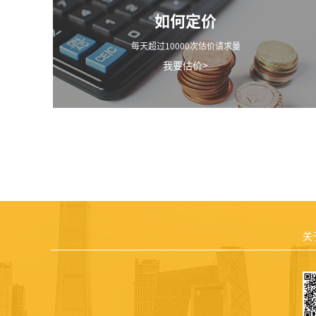
如何定价
每天超过10000次估价请求量
我要估价>
关