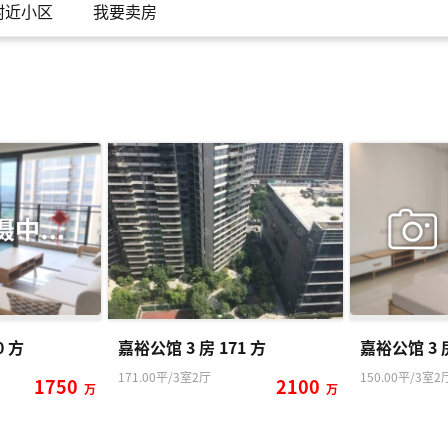
附近小区
我要卖房
0 方
嘉裕公馆 3 房 171 方
嘉裕公馆 3 房
171.00平/3室2厅
150.00平/3室2
1750
2100
万
万