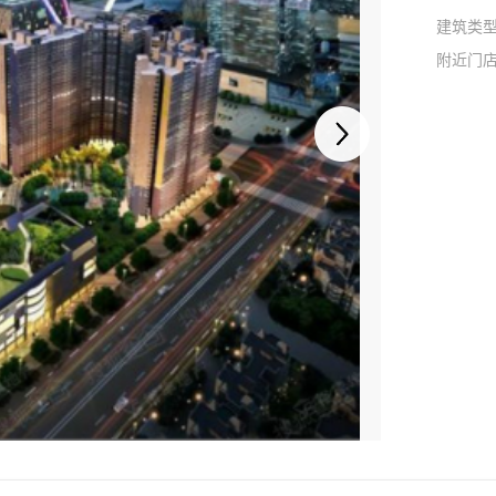
建筑类
附近门
1
/
1