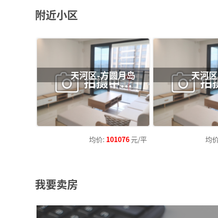
附近小区
天河区-方圆月岛
天河区
均价:
101076
元/平
均价
我要卖房