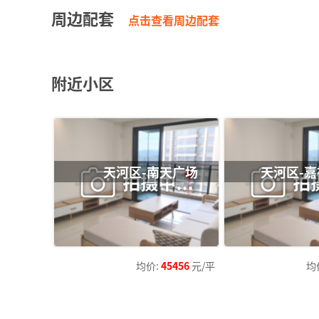
File: /var/www/
周边配套
html/web/inde
点击查看周边配套
x.php
Line: 482
Function: requ
ire_once
附近小区
天河区-南天广场
天河区-
均价:
45456
元/平
均