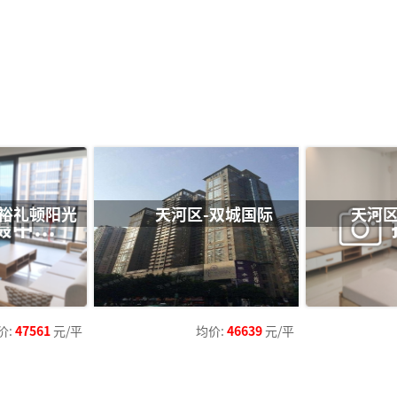
嘉裕礼顿阳光
天河区-双城国际
天河区
价:
47561
元/平
均价:
46639
元/平