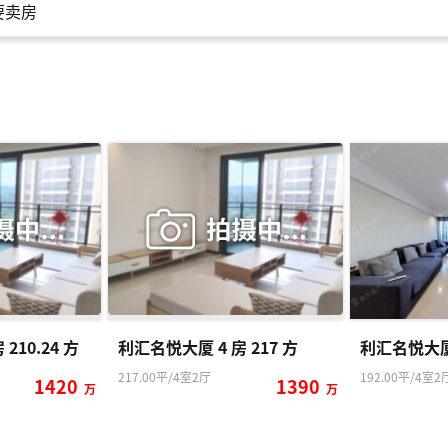
要卖房
210.24 方
利汇名悦大厦 4 房 217 方
利汇名悦大厦 
217.00平/4室2厅
192.00平/4室2
1420
1390
万
万