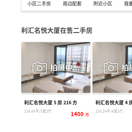
小区二手房
周边配套
附近小区
我
Message: Undefi
ned index: shou
se_picture_nam
e
Filename: xiaoq
利汇名悦大厦在售二手房
u/detail.php
Line Number: 17
5
Backtrace:
File: /var/www/
html/applicati
on/views/xiaoq
u/detail.php
Line: 175
Function: _erro
r_handler
File: /var/www/
利汇名悦大厦 5 房 216 方
利汇名悦大厦 4 房 
html/applicati
on/controllers/
216.00平/5室2厅
210.24平/4室2厅
1400
万
Xiaoqu.php
Line: 567
Function: view