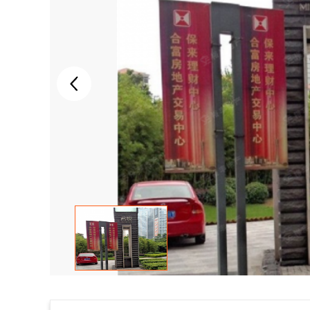
A PHP Error was
encountered
Severity: Notice