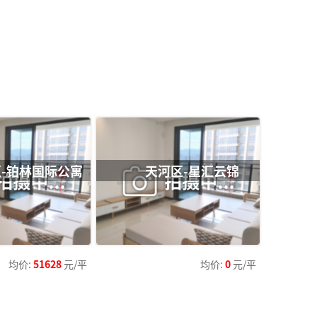
-铂林国际公寓
天河区-星汇云锦
均价:
51628
元/平
均价:
0
元/平