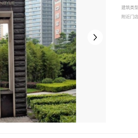
建筑类
附近门
1
/
1