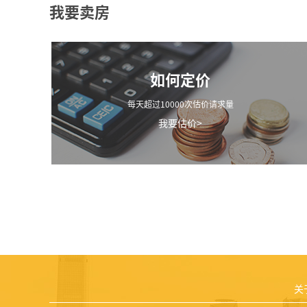
我要卖房
如何定价
每天超过10000次估价请求量
我要估价>
关