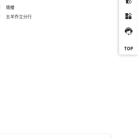
型
塔楼
店
五羊乔立分行
TOP