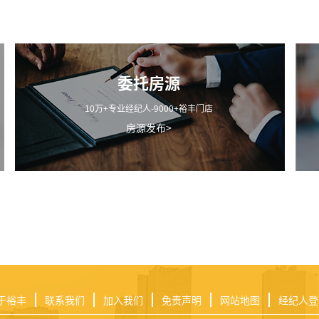
委托房源
10万+专业经纪人-9000+裕丰门店
房源发布>
于裕丰
联系我们
加入我们
免责声明
网站地图
经纪人登