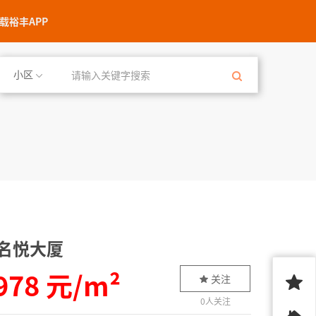
载裕丰APP
小区
名悦大厦
978 元/m²
关注
0
人关注