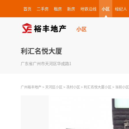
首页
二手房
租房
新房
地铁沿线
小区
经纪人
小区
利汇名悦大厦
广东省广州市天河区华成路1
广州裕丰地产
>
天河区小区
>
冼村小区
>
利汇名悦大厦小区
>
当前小区